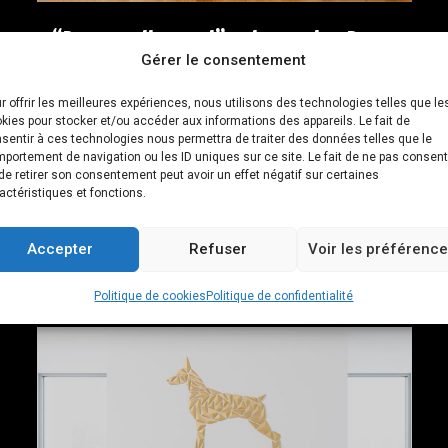
“Braque allemand” polygonale 3D –
Gérer le consentement
3D WallArt
r offrir les meilleures expériences, nous utilisons des technologies telles que le
kies pour stocker et/ou accéder aux informations des appareils. Le fait de
– Cette représentation 3D du Braque Allemand est
sentir à ces technologies nous permettra de traiter des données telles que le
portement de navigation ou les ID uniques sur ce site. Le fait de ne pas consent
une ode à l’élégance. Un tableau vivant qui
de retirer son consentement peut avoir un effet négatif sur certaines
actéristiques et fonctions.
apportera une touche d’originalité à votre intérieur.
Voir
Accepter
Refuser
Voir les préférenc
Politique de cookies
Politique de confidentialité