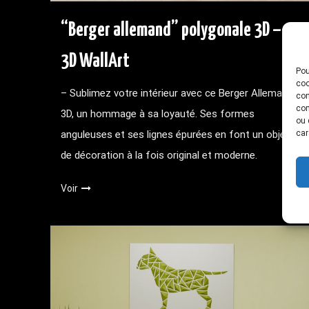
“Berger allemand” polygonale 3D –
3D WallArt
Pou
coo
– Sublimez votre intérieur avec ce Berger Allemand
con
com
3D, un hommage à sa loyauté. Ses formes
ou 
car
anguleuses et ses lignes épurées en font un objet
de décoration à la fois original et moderne.
Voir