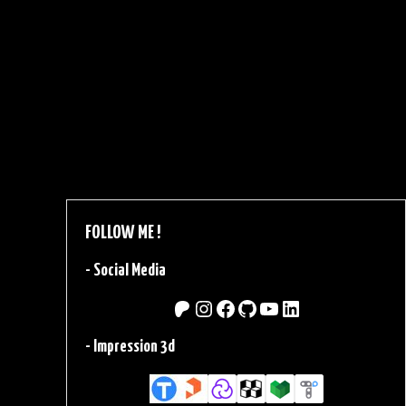
Navigation
des
articles
FOLLOW ME !
-
Social Media
Patreon
Instagram
Facebook
GitHub
YouTube
LinkedIn
-
Impression 3d