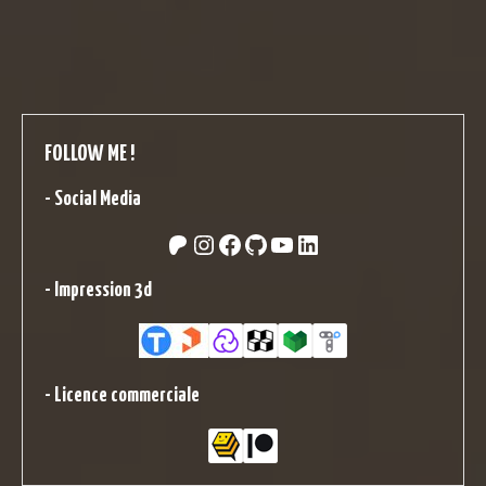
FOLLOW ME !
-
Social Media
Patreon
Instagram
Facebook
GitHub
YouTube
LinkedIn
-
Impression 3d
-
Licence commerciale