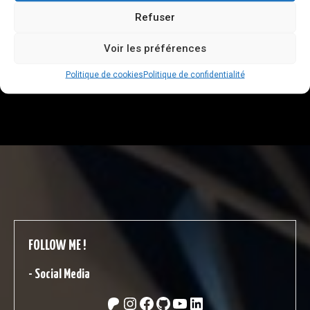
– Expérimentation sur le control d’objets connectés DIY.
Refuser
table Ikea transformé en plafonnier
Voir les préférences
Voir
Politique de cookies
Politique de confidentialité
FOLLOW ME !
-
Social Media
Patreon
Instagram
Facebook
GitHub
YouTube
LinkedIn